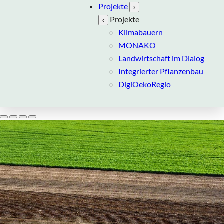
Projekte
›
Projekte
‹
Klimabauern
MONAKO
Landwirtschaft im Dialog
Integrierter Pflanzenbau
DigiOekoRegio