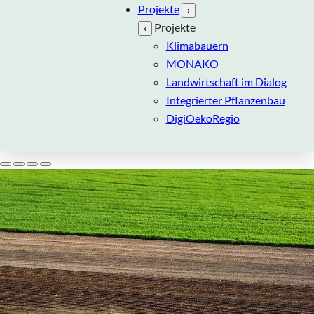
Projekte
›
Projekte
‹
Klimabauern
MONAKO
Landwirtschaft im Dialog
Integrierter Pflanzenbau
DigiOekoRegio