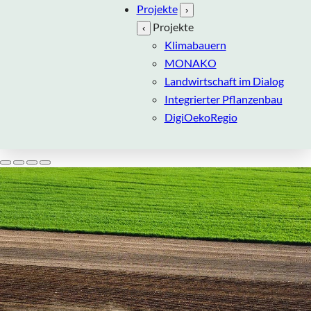
Projekte
›
Projekte
‹
Klimabauern
MONAKO
Landwirtschaft im Dialog
Integrierter Pflanzenbau
DigiOekoRegio