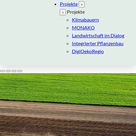
Projekte
›
Projekte
‹
Klimabauern
MONAKO
Landwirtschaft im Dialog
Integrierter Pflanzenbau
DigiOekoRegio